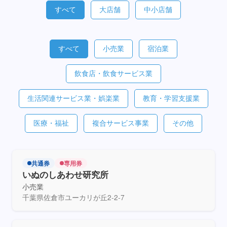
すべて
大店舗
中小店舗
すべて
小売業
宿泊業
飲食店・飲食サービス業
生活関連サービス業・娯楽業
教育・学習支援業
医療・福祉
複合サービス事業
その他
共通券
専用券
いぬのしあわせ研究所
小売業
千葉県佐倉市ユーカリが丘2-2-7