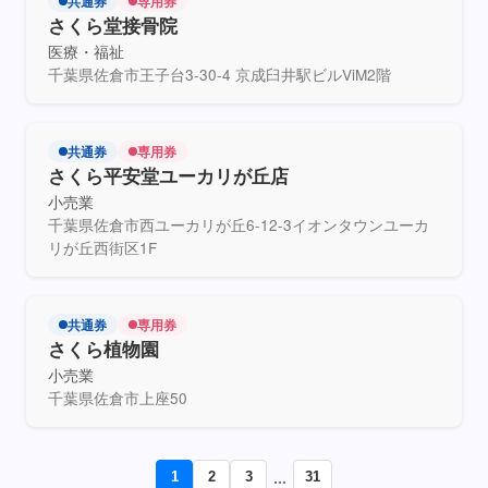
共通券
専用券
さくら堂接骨院
医療・福祉
千葉県佐倉市王子台3-30-4 京成臼井駅ビルViM2階
共通券
専用券
さくら平安堂ユーカリが丘店
小売業
千葉県佐倉市西ユーカリが丘6-12-3イオンタウンユーカ
リが丘西街区1F
共通券
専用券
さくら植物園
小売業
千葉県佐倉市上座50
...
1
2
3
31